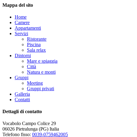
Mappa del sito
Home
Camere
Appartamenti
Servizi
Ristorante
Piscina
Sala relax
Dintorni
Mare e spiaggia
Città
Natura e monti
Gruppi
Meeting
Gruppi privati
Galleria
Contatti
Dettagli di contatto
Vocabolo Campo Colice 29
06026 Pietralunga (PG) Italia
Telefono fisso:
0039-0759462005