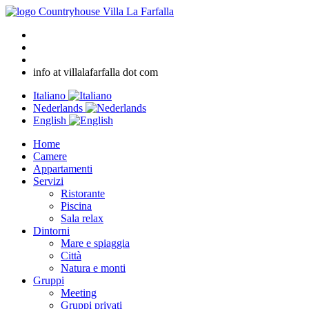
info at villalafarfalla dot com
Italiano
Nederlands
English
Home
Camere
Appartamenti
Servizi
Ristorante
Piscina
Sala relax
Dintorni
Mare e spiaggia
Città
Natura e monti
Gruppi
Meeting
Gruppi privati