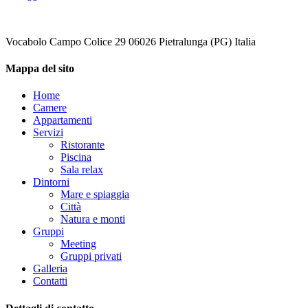
Vocabolo Campo Colice 29 06026 Pietralunga (PG) Italia
Mappa del sito
Home
Camere
Appartamenti
Servizi
Ristorante
Piscina
Sala relax
Dintorni
Mare e spiaggia
Città
Natura e monti
Gruppi
Meeting
Gruppi privati
Galleria
Contatti