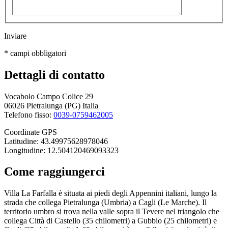
Inviare
*
campi obbligatori
Dettagli di contatto
Vocabolo Campo Colice 29
06026 Pietralunga (PG) Italia
Telefono fisso:
0039-0759462005
Coordinate GPS
Latitudine: 43.49975628978046
Longitudine: 12.504120469093323
Come raggiungerci
Villa La Farfalla è situata ai piedi degli Appennini italiani, lungo la
strada che collega Pietralunga (Umbria) a Cagli (Le Marche). Il
territorio umbro si trova nella valle sopra il Tevere nel triangolo che
collega Città di Castello (35 chilometri) a Gubbio (25 chilometri) e