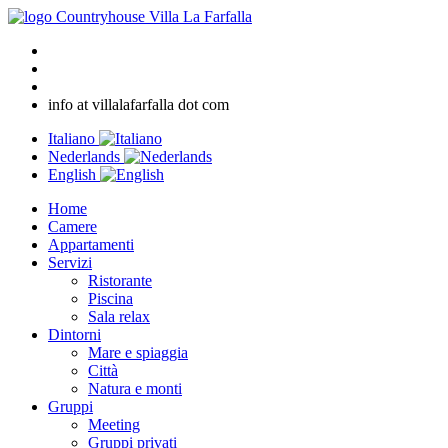
info at villalafarfalla dot com
Italiano
Nederlands
English
Home
Camere
Appartamenti
Servizi
Ristorante
Piscina
Sala relax
Dintorni
Mare e spiaggia
Città
Natura e monti
Gruppi
Meeting
Gruppi privati