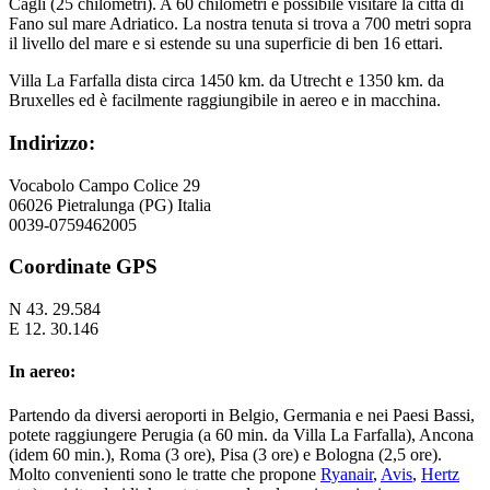
Cagli (25 chilometri). A 60 chilometri è possibile visitare la città di
Fano sul mare Adriatico. La nostra tenuta si trova a 700 metri sopra
il livello del mare e si estende su una superficie di ben 16 ettari.
Villa La Farfalla dista circa 1450 km. da Utrecht e 1350 km. da
Bruxelles ed è facilmente raggiungibile in aereo e in macchina.
Indirizzo:
Vocabolo Campo Colice 29
06026 Pietralunga (PG) Italia
0039-0759462005
Coordinate GPS
N 43. 29.584
E 12. 30.146
In aereo:
Partendo da diversi aeroporti in Belgio, Germania e nei Paesi Bassi,
potete raggiungere Perugia (a 60 min. da Villa La Farfalla), Ancona
(idem 60 min.), Roma (3 ore), Pisa (3 ore) e Bologna (2,5 ore).
Molto convenienti sono le tratte che propone
Ryanair
,
Avis
,
Hertz